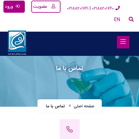
عضویت
ورود
02188201761
02188201760
EN
تماس با ما
صفحه اصلی
تماس با ما