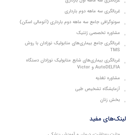
غربالگری سه ماهه اول بارداری
غربالگری سه ماهه دوم بارداری
سونوگرافی جامع سه ماهه دوم بارداری (آنومالی اسکن)
مشاوره تخصصی ژنتیک
غربالگری جامع بیماری‌های متابولیک نوزادان با روش
TMS
غربالگری بیماری‌های شایع متابولیک نوزادان دستگاه
AutoDELFIA و Victor
مشاوره تغذیه
آزمایشگاه تشخیص طبی
بخش زنان
لینک‌های مفید
وزارت بهداشت، درمان و آموزش پزشکی